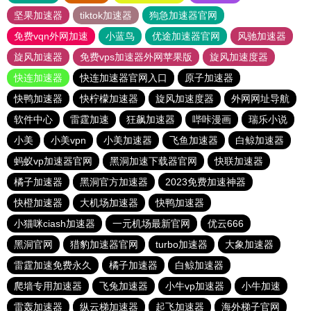
坚果加速器
tiktok加速器
狗急加速器官网
免费vqn外网加速
小蓝鸟
优途加速器官网
风驰加速器
旋风加速器
免费vps加速器外网苹果版
旋风加速度器
快连加速器
快连加速器官网入口
原子加速器
快鸭加速器
快柠檬加速器
旋风加速度器
外网网址导航
软件中心
雷霆加速
狂飙加速器
哔咔漫画
瑞乐小说
小美
小美vpn
小美加速器
飞鱼加速器
白鲸加速器
蚂蚁vp加速器官网
黑洞加速下载器官网
快联加速器
橘子加速器
黑洞官方加速器
2023免费加速神器
快橙加速器
大机场加速器
快鸭加速器
小猫咪ciash加速器
一元机场最新官网
优云666
黑洞官网
猎豹加速器官网
turbo加速器
大象加速器
雷霆加速免费永久
橘子加速器
白鲸加速器
爬墙专用加速器
飞兔加速器
小牛vp加速器
小牛加速
雷轰加速器
纵云梯加速器
起飞加速器
海外梯子官网