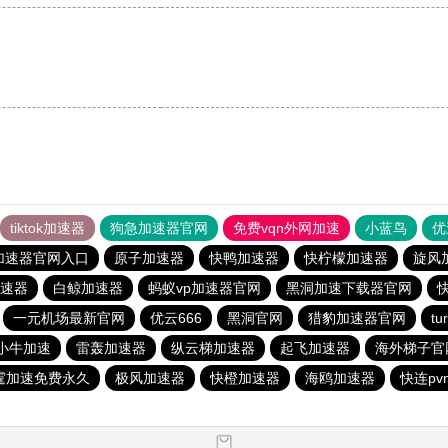
tiktok加速器
狗急加速器官网
免费vqn外网加速
小蓝鸟
优
加速器官网入口
原子加速器
快鸭加速器
快柠檬加速器
旋风
速器
白鲸加速器
蚂蚁vp加速器官网
黑洞加速下载器官网
一元机场最新官网
优云666
黑洞官网
猎豹加速器官网
t
小牛加速
雷轰加速器
纵云梯加速器
起飞加速器
海外梯子官
霆加速免费永久
极风加速器
快橙加速器
海鸥加速器
快连pv