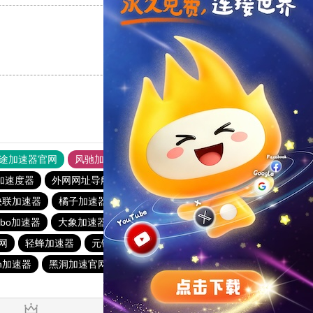
支持
[0]
反对
[0]
途加速器官网
风驰加速器
旋风加速器
加速度器
外网网址导航
软件中心
雷霆加速
狂飙加速器
快联加速器
橘子加速器
黑洞官方加速器
2023免费加速神器
urbo加速器
大象加速器
雷霆加速免费永久
橘子加速器
网
轻蜂加速器
元链加速器
CC加速器
大象加速器
n加速器
黑洞加速官网
白鲸加速器
十大免费网络加速神器