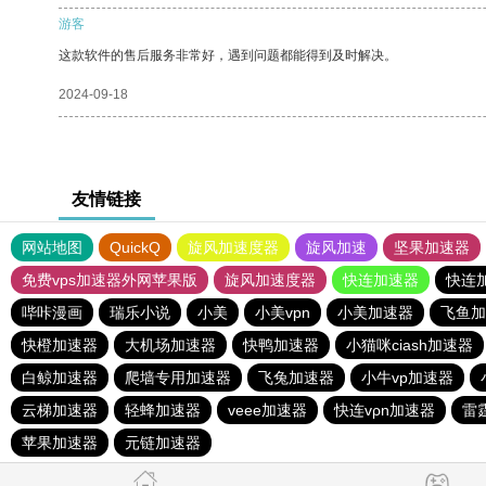
游客
这款软件的售后服务非常好，遇到问题都能得到及时解决。
2024-09-18
友情链接
网站地图
QuickQ
旋风加速度器
旋风加速
坚果加速器
免费vps加速器外网苹果版
旋风加速度器
快连加速器
快连
哔咔漫画
瑞乐小说
小美
小美vpn
小美加速器
飞鱼加
快橙加速器
大机场加速器
快鸭加速器
小猫咪ciash加速器
白鲸加速器
爬墙专用加速器
飞兔加速器
小牛vp加速器
云梯加速器
轻蜂加速器
veee加速器
快连vρn加速器
雷
苹果加速器
元链加速器