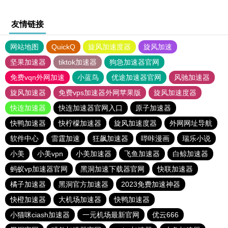
友情链接
网站地图
QuickQ
旋风加速度器
旋风加速
坚果加速器
tiktok加速器
狗急加速器官网
免费vqn外网加速
小蓝鸟
优途加速器官网
风驰加速器
旋风加速器
免费vps加速器外网苹果版
旋风加速度器
快连加速器
快连加速器官网入口
原子加速器
快鸭加速器
快柠檬加速器
旋风加速度器
外网网址导航
软件中心
雷霆加速
狂飙加速器
哔咔漫画
瑞乐小说
小美
小美vpn
小美加速器
飞鱼加速器
白鲸加速器
蚂蚁vp加速器官网
黑洞加速下载器官网
快联加速器
橘子加速器
黑洞官方加速器
2023免费加速神器
快橙加速器
大机场加速器
快鸭加速器
小猫咪ciash加速器
一元机场最新官网
优云666