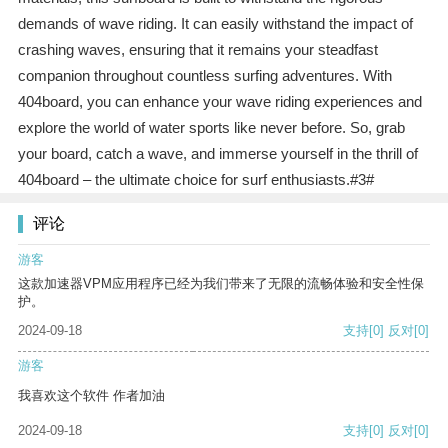
demands of wave riding. It can easily withstand the impact of
crashing waves, ensuring that it remains your steadfast
companion throughout countless surfing adventures. With
404board, you can enhance your wave riding experiences and
explore the world of water sports like never before. So, grab
your board, catch a wave, and immerse yourself in the thrill of
404board – the ultimate choice for surf enthusiasts.#3#
评论
游客
这款加速器VPM应用程序已经为我们带来了无限的流畅体验和安全性保
护。
2024-09-18
支持
[0]
反对
[0]
游客
我喜欢这个软件 作者加油
2024-09-18
支持
[0]
反对
[0]