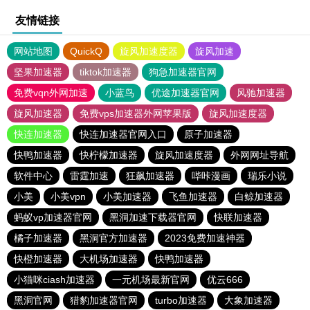
友情链接
网站地图
QuickQ
旋风加速度器
旋风加速
坚果加速器
tiktok加速器
狗急加速器官网
免费vqn外网加速
小蓝鸟
优途加速器官网
风驰加速器
旋风加速器
免费vps加速器外网苹果版
旋风加速度器
快连加速器
快连加速器官网入口
原子加速器
快鸭加速器
快柠檬加速器
旋风加速度器
外网网址导航
软件中心
雷霆加速
狂飙加速器
哔咔漫画
瑞乐小说
小美
小美vpn
小美加速器
飞鱼加速器
白鲸加速器
蚂蚁vp加速器官网
黑洞加速下载器官网
快联加速器
橘子加速器
黑洞官方加速器
2023免费加速神器
快橙加速器
大机场加速器
快鸭加速器
小猫咪ciash加速器
一元机场最新官网
优云666
黑洞官网
猎豹加速器官网
turbo加速器
大象加速器