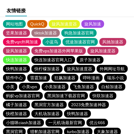
友情链接
网站地图
QuickQ
旋风加速度器
旋风加速
坚果加速器
tiktok加速器
狗急加速器官网
免费vqn外网加速
小蓝鸟
优途加速器官网
风驰加速器
旋风加速器
免费vps加速器外网苹果版
旋风加速度器
快连加速器
快连加速器官网入口
原子加速器
快鸭加速器
快柠檬加速器
旋风加速度器
外网网址导航
软件中心
雷霆加速
狂飙加速器
哔咔漫画
瑞乐小说
小美
小美vpn
小美加速器
飞鱼加速器
白鲸加速器
蚂蚁vp加速器官网
黑洞加速下载器官网
快联加速器
橘子加速器
黑洞官方加速器
2023免费加速神器
快橙加速器
大机场加速器
快鸭加速器
小猫咪ciash加速器
一元机场最新官网
优云666
黑洞官网
猎豹加速器官网
turbo加速器
大象加速器