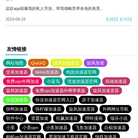
这款app就像我的私人导游，带我领略世界各地的美景。
2024-09-19
支持
[0]
反对
[0]
友情链接
网站地图
QuickQ
旋风加速度器
旋风加速
坚果加速器
tiktok加速器
狗急加速器官网
免费vqn外网加速
小蓝鸟
优途加速器官网
风驰加速器
旋风加速器
免费vps加速器外网苹果版
旋风加速度器
快连加速器
快连加速器官网入口
原子加速器
快鸭加速器
快柠檬加速器
旋风加速度器
外网网址导航
软件中心
雷霆加速
狂飙加速器
哔咔漫画
瑞乐小说
小美
小美vpn
小美加速器
飞鱼加速器
白鲸加速器
蚂蚁vp加速器官网
黑洞加速下载器官网
快联加速器