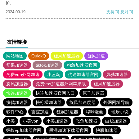
护。
2024-09-19
支持
[0]
反对
[0]
友情链接
网站地图
QuickQ
旋风加速度器
旋风加速
坚果加速器
tiktok加速器
狗急加速器官网
免费vqn外网加速
小蓝鸟
优途加速器官网
风驰加速器
旋风加速器
免费vps加速器外网苹果版
旋风加速度器
快连加速器
快连加速器官网入口
原子加速器
快鸭加速器
快柠檬加速器
旋风加速度器
外网网址导航
软件中心
雷霆加速
狂飙加速器
哔咔漫画
瑞乐小说
小美
小美vpn
小美加速器
飞鱼加速器
白鲸加速器
蚂蚁vp加速器官网
黑洞加速下载器官网
快联加速器