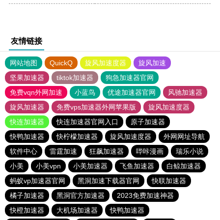
友情链接
网站地图
QuickQ
旋风加速度器
旋风加速
坚果加速器
tiktok加速器
狗急加速器官网
免费vqn外网加速
小蓝鸟
优途加速器官网
风驰加速器
旋风加速器
免费vps加速器外网苹果版
旋风加速度器
快连加速器
快连加速器官网入口
原子加速器
快鸭加速器
快柠檬加速器
旋风加速度器
外网网址导航
软件中心
雷霆加速
狂飙加速器
哔咔漫画
瑞乐小说
小美
小美vpn
小美加速器
飞鱼加速器
白鲸加速器
蚂蚁vp加速器官网
黑洞加速下载器官网
快联加速器
橘子加速器
黑洞官方加速器
2023免费加速神器
快橙加速器
大机场加速器
快鸭加速器