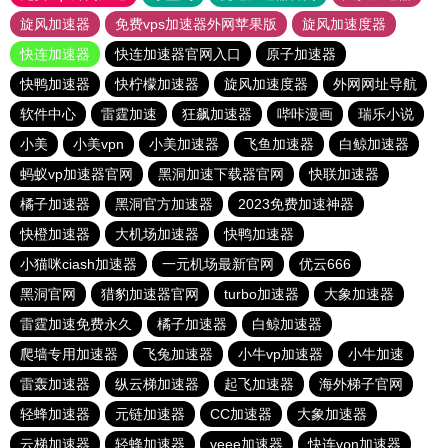
旋风加速器
免费vps加速器外网苹果版
旋风加速度器
快连加速器
快连加速器官网入口
原子加速器
快鸭加速器
快柠檬加速器
旋风加速度器
外网网址导航
软件中心
雷霆加速
狂飙加速器
哔咔漫画
瑞乐小说
小美
小美vpn
小美加速器
飞鱼加速器
白鲸加速器
蚂蚁vp加速器官网
黑洞加速下载器官网
快联加速器
橘子加速器
黑洞官方加速器
2023免费加速神器
快橙加速器
大机场加速器
快鸭加速器
小猫咪ciash加速器
一元机场最新官网
优云666
黑洞官网
猎豹加速器官网
turbo加速器
大象加速器
雷霆加速免费永久
橘子加速器
白鲸加速器
爬墙专用加速器
飞兔加速器
小牛vp加速器
小牛加速
雷轰加速器
纵云梯加速器
起飞加速器
海外梯子官网
轻蜂加速器
元链加速器
CC加速器
大象加速器
云梯加速器
轻蜂加速器
veee加速器
快连vρn加速器