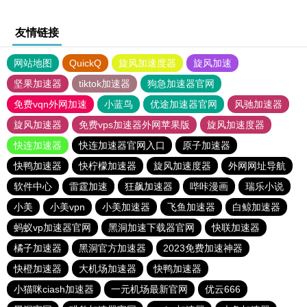
友情链接
网站地图
QuickQ
旋风加速度器
旋风加速
坚果加速器
tiktok加速器
狗急加速器官网
免费vqn外网加速
小蓝鸟
优途加速器官网
风驰加速器
旋风加速器
免费vps加速器外网苹果版
旋风加速度器
快连加速器
快连加速器官网入口
原子加速器
快鸭加速器
快柠檬加速器
旋风加速度器
外网网址导航
软件中心
雷霆加速
狂飙加速器
哔咔漫画
瑞乐小说
小美
小美vpn
小美加速器
飞鱼加速器
白鲸加速器
蚂蚁vp加速器官网
黑洞加速下载器官网
快联加速器
橘子加速器
黑洞官方加速器
2023免费加速神器
快橙加速器
大机场加速器
快鸭加速器
小猫咪ciash加速器
一元机场最新官网
优云666