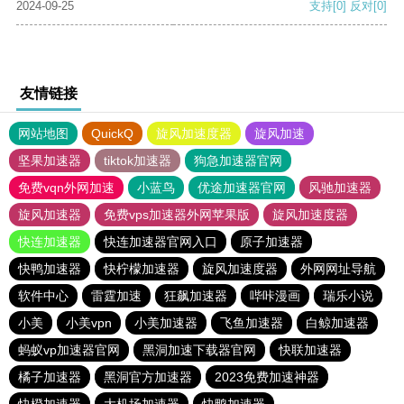
2024-09-25
支持
[0]
反对
[0]
友情链接
网站地图
QuickQ
旋风加速度器
旋风加速
坚果加速器
tiktok加速器
狗急加速器官网
免费vqn外网加速
小蓝鸟
优途加速器官网
风驰加速器
旋风加速器
免费vps加速器外网苹果版
旋风加速度器
快连加速器
快连加速器官网入口
原子加速器
快鸭加速器
快柠檬加速器
旋风加速度器
外网网址导航
软件中心
雷霆加速
狂飙加速器
哔咔漫画
瑞乐小说
小美
小美vpn
小美加速器
飞鱼加速器
白鲸加速器
蚂蚁vp加速器官网
黑洞加速下载器官网
快联加速器
橘子加速器
黑洞官方加速器
2023免费加速神器