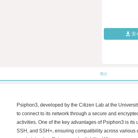
安
简介
Psiphon3, developed by the Citizen Lab at the University
to connect to its network through a secure and encrypted
activities. One of the key advantages of Psiphon3 is its 
SSH, and SSH+, ensuring compatibility across various d