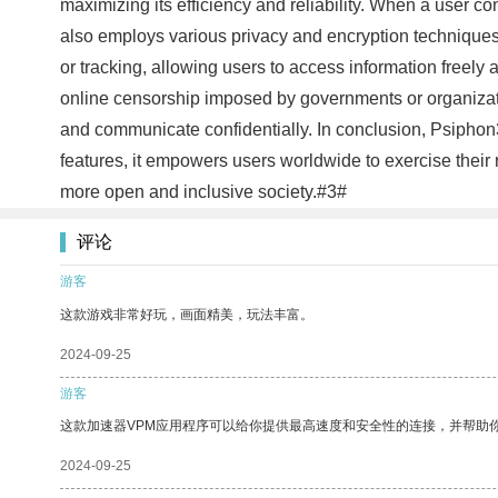
maximizing its efficiency and reliability. When a user c
also employs various privacy and encryption techniques 
or tracking, allowing users to access information freel
online censorship imposed by governments or organizatio
and communicate confidentially. In conclusion, Psiphon3
features, it empowers users worldwide to exercise their 
more open and inclusive society.#3#
评论
游客
这款游戏非常好玩，画面精美，玩法丰富。
2024-09-25
游客
这款加速器VPM应用程序可以给你提供最高速度和安全性的连接，并帮助
2024-09-25