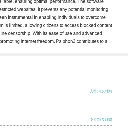
available, ensuring optimal performance. The software
tricted websites. It prevents any potential monitoring
been instrumental in enabling individuals to overcome
 is limited, allowing citizens to access blocked content
line censorship. With its ease of use and advanced
 promoting internet freedom, Psiphon3 contributes to a
支持
[0]
反对
[0]
支持
[0]
反对
[0]