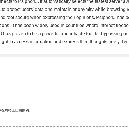
onnects to Psiphon3, it automatically selects the fastest server 
to protect users' data and maintain anonymity while browsing res
y and feel secure when expressing their opinions. Psiphon3 has 
ns. It has been widely used in countries where internet freedom
 has proven to be a powerful and reliable tool for bypassing on
right to access information and express their thoughts freely. By
你在网络上自由移动。