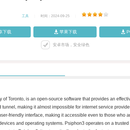
工具
|
时间：2024-09-25
|
卓下载
苹果下载
安卓市场，安全绿色
 of Toronto, is an open-source software that provides an effectiv
 tunnel, making it almost impossible for internet service provid
user-friendly interface, making it accessible even to those who a
evices and operating systems. Psiphon3 operates on a trusted n