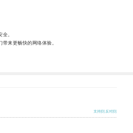
安全。
们带来更畅快的网络体验。
支持
[0]
反对
[0]