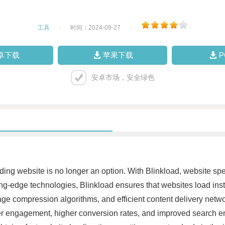
工具
|
时间：2024-09-27
|
卓下载
苹果下载
安卓市场，安全绿色
loading website is no longer an option. With Blinkload, website s
g-edge technologies, Blinkload ensures that websites load insta
 compression algorithms, and efficient content delivery networ
r engagement, higher conversion rates, and improved search eng