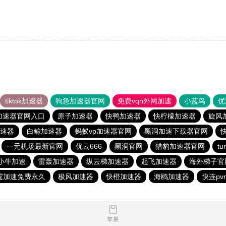
。
tiktok加速器
狗急加速器官网
免费vqn外网加速
小蓝鸟
优
加速器官网入口
原子加速器
快鸭加速器
快柠檬加速器
旋风
速器
白鲸加速器
蚂蚁vp加速器官网
黑洞加速下载器官网
一元机场最新官网
优云666
黑洞官网
猎豹加速器官网
t
小牛加速
雷轰加速器
纵云梯加速器
起飞加速器
海外梯子官
霆加速免费永久
极风加速器
快橙加速器
海鸥加速器
快连pv
苹果