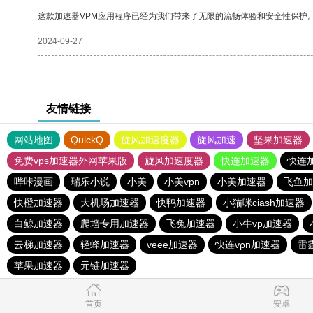
这款加速器VPM应用程序已经为我们带来了无限的流畅体验和安全性保护
2024-09-27
友情链接
网站地图
QuickQ
旋风加速度器
旋风加速
坚果加速器
免费vps加速器外网苹果版
旋风加速度器
快连加速器
快连
哔咔漫画
瑞乐小说
小美
小美vpn
小美加速器
飞鱼加
快橙加速器
大机场加速器
快鸭加速器
小猫咪ciash加速器
白鲸加速器
爬墙专用加速器
飞兔加速器
小牛vp加速器
云梯加速器
轻蜂加速器
veee加速器
快连vρn加速器
雷
苹果加速器
元链加速器
首页
安卓