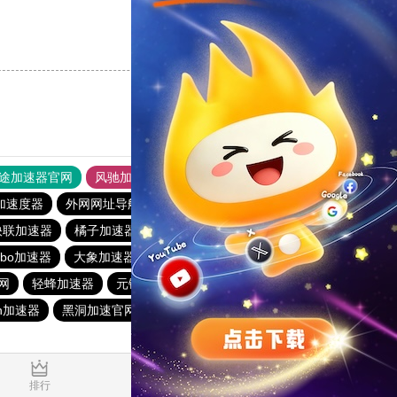
支持
[0]
反对
[0]
途加速器官网
风驰加速器
旋风加速器
加速度器
外网网址导航
软件中心
雷霆加速
狂飙加速器
快联加速器
橘子加速器
黑洞官方加速器
2023免费加速神器
urbo加速器
大象加速器
雷霆加速免费永久
橘子加速器
网
轻蜂加速器
元链加速器
CC加速器
大象加速器
n加速器
黑洞加速官网
白鲸加速器
十大免费网络加速神器
0.045870s
排行
推荐