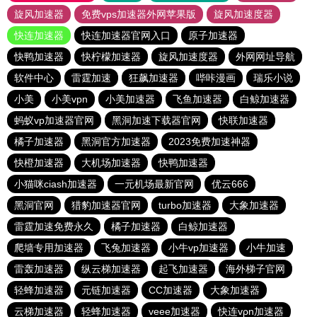
旋风加速器
免费vps加速器外网苹果版
旋风加速度器
快连加速器
快连加速器官网入口
原子加速器
快鸭加速器
快柠檬加速器
旋风加速度器
外网网址导航
软件中心
雷霆加速
狂飙加速器
哔咔漫画
瑞乐小说
小美
小美vpn
小美加速器
飞鱼加速器
白鲸加速器
蚂蚁vp加速器官网
黑洞加速下载器官网
快联加速器
橘子加速器
黑洞官方加速器
2023免费加速神器
快橙加速器
大机场加速器
快鸭加速器
小猫咪ciash加速器
一元机场最新官网
优云666
黑洞官网
猎豹加速器官网
turbo加速器
大象加速器
雷霆加速免费永久
橘子加速器
白鲸加速器
爬墙专用加速器
飞兔加速器
小牛vp加速器
小牛加速
雷轰加速器
纵云梯加速器
起飞加速器
海外梯子官网
轻蜂加速器
元链加速器
CC加速器
大象加速器
云梯加速器
轻蜂加速器
veee加速器
快连vρn加速器