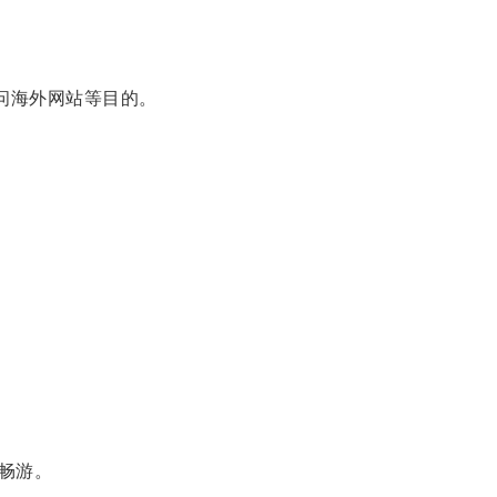
现访问海外网站等目的。
畅游。