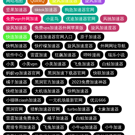
网站地图
QuickQ
旋风加速度器
旋风加速
坚果加速器
tiktok加速器
狗急加速器官网
免费vqn外网加速
小蓝鸟
优途加速器官网
风驰加速器
旋风加速器
免费vps加速器外网苹果版
旋风加速度器
快连加速器
快连加速器官网入口
原子加速器
快鸭加速器
快柠檬加速器
旋风加速度器
外网网址导航
软件中心
雷霆加速
狂飙加速器
哔咔漫画
瑞乐小说
小美
小美vpn
小美加速器
飞鱼加速器
白鲸加速器
蚂蚁vp加速器官网
黑洞加速下载器官网
快联加速器
橘子加速器
黑洞官方加速器
2023免费加速神器
快橙加速器
大机场加速器
快鸭加速器
小猫咪ciash加速器
一元机场最新官网
优云666
黑洞官网
猎豹加速器官网
turbo加速器
大象加速器
雷霆加速免费永久
橘子加速器
白鲸加速器
爬墙专用加速器
飞兔加速器
小牛vp加速器
小牛加速