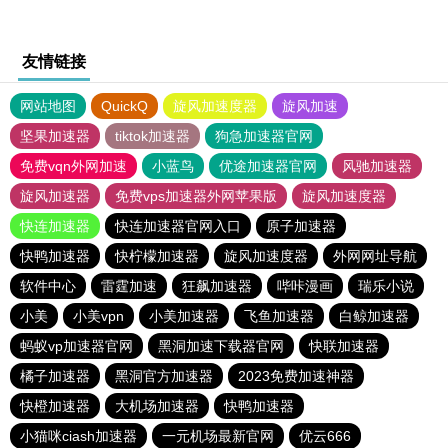
友情链接
网站地图
QuickQ
旋风加速度器
旋风加速
坚果加速器
tiktok加速器
狗急加速器官网
免费vqn外网加速
小蓝鸟
优途加速器官网
风驰加速器
旋风加速器
免费vps加速器外网苹果版
旋风加速度器
快连加速器
快连加速器官网入口
原子加速器
快鸭加速器
快柠檬加速器
旋风加速度器
外网网址导航
软件中心
雷霆加速
狂飙加速器
哔咔漫画
瑞乐小说
小美
小美vpn
小美加速器
飞鱼加速器
白鲸加速器
蚂蚁vp加速器官网
黑洞加速下载器官网
快联加速器
橘子加速器
黑洞官方加速器
2023免费加速神器
快橙加速器
大机场加速器
快鸭加速器
小猫咪ciash加速器
一元机场最新官网
优云666