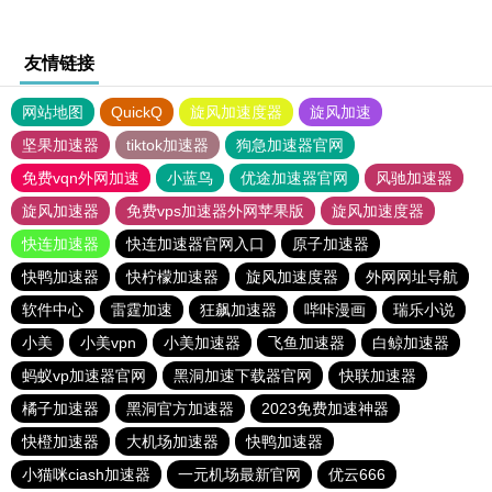
友情链接
网站地图
QuickQ
旋风加速度器
旋风加速
坚果加速器
tiktok加速器
狗急加速器官网
免费vqn外网加速
小蓝鸟
优途加速器官网
风驰加速器
旋风加速器
免费vps加速器外网苹果版
旋风加速度器
快连加速器
快连加速器官网入口
原子加速器
快鸭加速器
快柠檬加速器
旋风加速度器
外网网址导航
软件中心
雷霆加速
狂飙加速器
哔咔漫画
瑞乐小说
小美
小美vpn
小美加速器
飞鱼加速器
白鲸加速器
蚂蚁vp加速器官网
黑洞加速下载器官网
快联加速器
橘子加速器
黑洞官方加速器
2023免费加速神器
快橙加速器
大机场加速器
快鸭加速器
小猫咪ciash加速器
一元机场最新官网
优云666