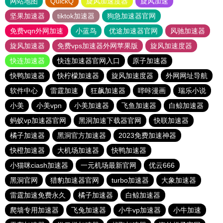
网站地图
QuickQ
旋风加速度器
旋风加速
坚果加速器
tiktok加速器
狗急加速器官网
免费vqn外网加速
小蓝鸟
优途加速器官网
风驰加速器
旋风加速器
免费vps加速器外网苹果版
旋风加速度器
快连加速器
快连加速器官网入口
原子加速器
快鸭加速器
快柠檬加速器
旋风加速度器
外网网址导航
软件中心
雷霆加速
狂飙加速器
哔咔漫画
瑞乐小说
小美
小美vpn
小美加速器
飞鱼加速器
白鲸加速器
蚂蚁vp加速器官网
黑洞加速下载器官网
快联加速器
橘子加速器
黑洞官方加速器
2023免费加速神器
快橙加速器
大机场加速器
快鸭加速器
小猫咪ciash加速器
一元机场最新官网
优云666
黑洞官网
猎豹加速器官网
turbo加速器
大象加速器
雷霆加速免费永久
橘子加速器
白鲸加速器
爬墙专用加速器
飞兔加速器
小牛vp加速器
小牛加速