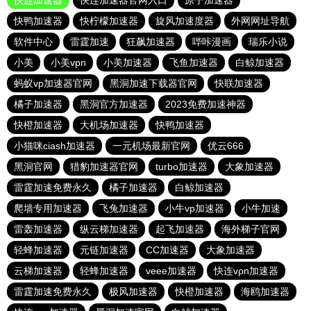
快连加速器
快连加速器官网入口
原子加速器
快鸭加速器
快柠檬加速器
旋风加速度器
外网网址导航
软件中心
雷霆加速
狂飙加速器
哔咔漫画
瑞乐小说
小美
小美vpn
小美加速器
飞鱼加速器
白鲸加速器
蚂蚁vp加速器官网
黑洞加速下载器官网
快联加速器
橘子加速器
黑洞官方加速器
2023免费加速神器
快橙加速器
大机场加速器
快鸭加速器
小猫咪ciash加速器
一元机场最新官网
优云666
黑洞官网
猎豹加速器官网
turbo加速器
大象加速器
雷霆加速免费永久
橘子加速器
白鲸加速器
爬墙专用加速器
飞兔加速器
小牛vp加速器
小牛加速
雷轰加速器
纵云梯加速器
起飞加速器
海外梯子官网
轻蜂加速器
元链加速器
CC加速器
大象加速器
云梯加速器
轻蜂加速器
veee加速器
快连vρn加速器
雷霆加速免费永久
极风加速器
快橙加速器
海鸥加速器