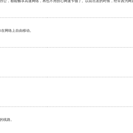
作办公，都能畅享高速网络，再也不用担心网速卡顿了。以前出差的时候，经常因为网
你在网络上自由移动。
。
区的线路。