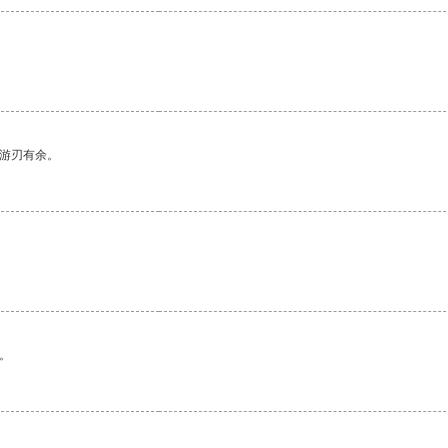
。
中游刃有余。
。