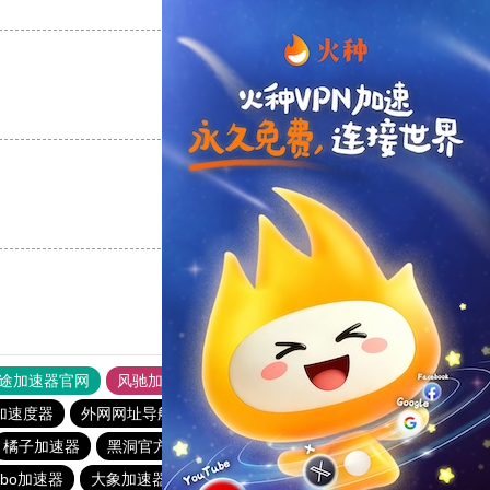
支持
[0]
反对
[0]
支持
[0]
反对
[0]
支持
[0]
反对
[0]
途加速器官网
风驰加速器
旋风加速器
加速度器
外网网址导航
软件中心
雷霆加速
狂飙加速器
橘子加速器
黑洞官方加速器
2023免费加速神器
urbo加速器
大象加速器
雷霆加速免费永久
橘子加速器