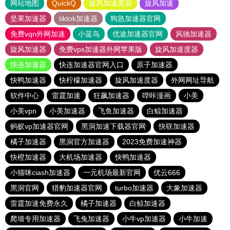
网站地图
QuickQ
旋风加速度器
旋风加速
坚果加速器
tiktok加速器
狗急加速器官网
免费vqn外网加速
小蓝鸟
优途加速器官网
风驰加速器
旋风加速器
免费vps加速器外网苹果版
旋风加速度器
快连加速器
快连加速器官网入口
原子加速器
快鸭加速器
快柠檬加速器
旋风加速度器
外网网址导航
软件中心
雷霆加速
狂飙加速器
哔咔漫画
小美
小美vpn
小美加速器
飞鱼加速器
白鲸加速器
蚂蚁vp加速器官网
黑洞加速下载器官网
快联加速器
橘子加速器
黑洞官方加速器
2023免费加速神器
快橙加速器
大机场加速器
快鸭加速器
小猫咪ciash加速器
一元机场最新官网
优云666
黑洞官网
猎豹加速器官网
turbo加速器
大象加速器
雷霆加速免费永久
橘子加速器
白鲸加速器
爬墙专用加速器
飞兔加速器
小牛vp加速器
小牛加速