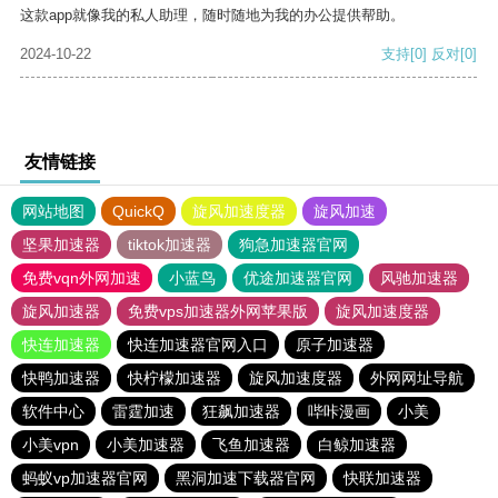
这款app就像我的私人助理，随时随地为我的办公提供帮助。
2024-10-22
支持
[0]
反对
[0]
友情链接
网站地图
QuickQ
旋风加速度器
旋风加速
坚果加速器
tiktok加速器
狗急加速器官网
免费vqn外网加速
小蓝鸟
优途加速器官网
风驰加速器
旋风加速器
免费vps加速器外网苹果版
旋风加速度器
快连加速器
快连加速器官网入口
原子加速器
快鸭加速器
快柠檬加速器
旋风加速度器
外网网址导航
软件中心
雷霆加速
狂飙加速器
哔咔漫画
小美
小美vpn
小美加速器
飞鱼加速器
白鲸加速器
蚂蚁vp加速器官网
黑洞加速下载器官网
快联加速器