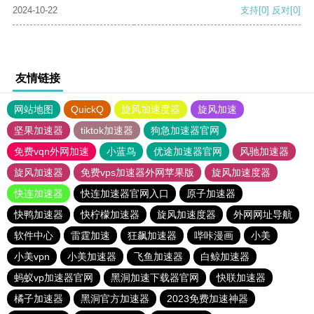
2024-10-22
支持
[0]
反对
[0]
友情链接
网站地图
QuickQ
旋风加速度器
旋风加速
坚果加速器
tiktok加速器
狗急加速器官网
免费vqn外网加速
小蓝鸟
优途加速器官网
风驰加速器
旋风加速器
免费vps加速器外网苹果版
旋风加速度器
快连加速器
快连加速器官网入口
原子加速器
快鸭加速器
快柠檬加速器
旋风加速度器
外网网址导航
软件中心
雷霆加速
狂飙加速器
哔咔漫画
小美
小美vpn
小美加速器
飞鱼加速器
白鲸加速器
蚂蚁vp加速器官网
黑洞加速下载器官网
快联加速器
橘子加速器
黑洞官方加速器
2023免费加速神器