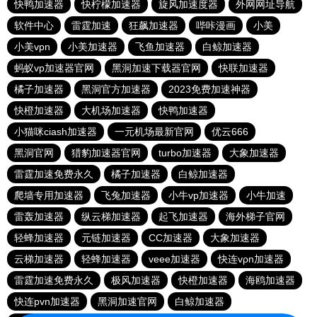
快鸭加速器
快柠檬加速器
旋风加速度器
外网网址导航
软件中心
雷霆加速
狂飙加速器
哔咔漫画
小美
小美vpn
小美加速器
飞鱼加速器
白鲸加速器
蚂蚁vp加速器官网
黑洞加速下载器官网
快联加速器
橘子加速器
黑洞官方加速器
2023免费加速神器
快橙加速器
大机场加速器
快鸭加速器
小猫咪ciash加速器
一元机场最新官网
优云666
黑洞官网
猎豹加速器官网
turbo加速器
大象加速器
雷霆加速免费永久
橘子加速器
白鲸加速器
爬墙专用加速器
飞兔加速器
小牛vp加速器
小牛加速
雷轰加速器
纵云梯加速器
起飞加速器
海外梯子官网
轻蜂加速器
元链加速器
CC加速器
大象加速器
云梯加速器
轻蜂加速器
veee加速器
快连vρn加速器
雷霆加速免费永久
极风加速器
快橙加速器
海鸥加速器
快连pvn加速器
黑洞加速官网
白鲸加速器