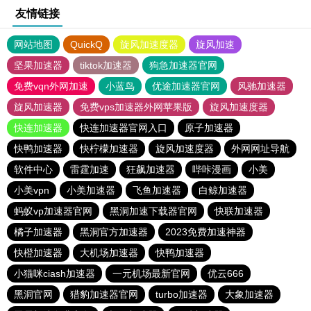
友情链接
网站地图
QuickQ
旋风加速度器
旋风加速
坚果加速器
tiktok加速器
狗急加速器官网
免费vqn外网加速
小蓝鸟
优途加速器官网
风驰加速器
旋风加速器
免费vps加速器外网苹果版
旋风加速度器
快连加速器
快连加速器官网入口
原子加速器
快鸭加速器
快柠檬加速器
旋风加速度器
外网网址导航
软件中心
雷霆加速
狂飙加速器
哔咔漫画
小美
小美vpn
小美加速器
飞鱼加速器
白鲸加速器
蚂蚁vp加速器官网
黑洞加速下载器官网
快联加速器
橘子加速器
黑洞官方加速器
2023免费加速神器
快橙加速器
大机场加速器
快鸭加速器
小猫咪ciash加速器
一元机场最新官网
优云666
黑洞官网
猎豹加速器官网
turbo加速器
大象加速器