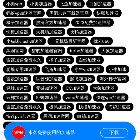
小美vpn
小美加速器
飞鱼加速器
白鲸加速器
蚂蚁vp加速器官网
黑洞加速下载器官网
快联加速器
橘子加速器
黑洞官方加速器
2023免费加速神器
快橙加速器
大机场加速器
快鸭加速器
小猫咪ciash加速器
一元机场最新官网
优云666
黑洞官网
猎豹加速器官网
turbo加速器
大象加速器
雷霆加速免费永久
橘子加速器
白鲸加速器
爬墙专用加速器
飞兔加速器
小牛vp加速器
小牛加速
雷轰加速器
纵云梯加速器
起飞加速器
海外梯子官网
轻蜂加速器
元链加速器
CC加速器
大象加速器
云梯加速器
轻蜂加速器
veee加速器
快连vρn加速器
雷霆加速免费永久
极风加速器
快橙加速器
海鸥加速器
快连pvn加速器
黑洞加速官网
白鲸加速器
十大免费网络加速神器
苹果加速器
元链加速器
永久免费使用的加速器
下载