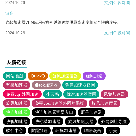
2024-10-26
支持
[0]
反对
[0]
游客
这款加速器VPM应用程序可以给你提供最高速度和安全性的连接。
2024-10-26
支持
[0]
反对
[0]
友情链接
网站地图
QuickQ
旋风加速度器
旋风加速
坚果加速器
tiktok加速器
狗急加速器官网
免费vqn外网加速
小蓝鸟
优途加速器官网
风驰加速器
旋风加速器
免费vps加速器外网苹果版
旋风加速度器
快连加速器
快连加速器官网入口
原子加速器
快鸭加速器
快柠檬加速器
旋风加速度器
外网网址导航
软件中心
雷霆加速
狂飙加速器
哔咔漫画
小美