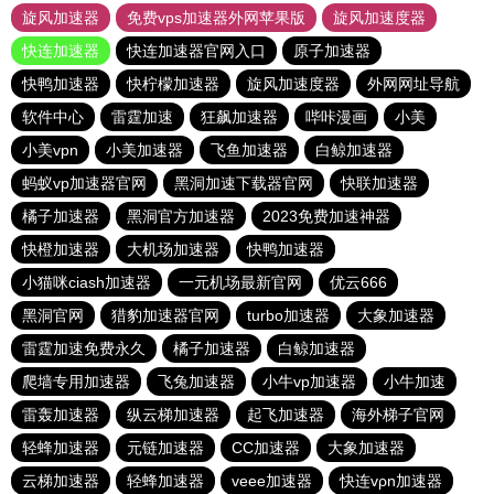
旋风加速器
免费vps加速器外网苹果版
旋风加速度器
快连加速器
快连加速器官网入口
原子加速器
快鸭加速器
快柠檬加速器
旋风加速度器
外网网址导航
软件中心
雷霆加速
狂飙加速器
哔咔漫画
小美
小美vpn
小美加速器
飞鱼加速器
白鲸加速器
蚂蚁vp加速器官网
黑洞加速下载器官网
快联加速器
橘子加速器
黑洞官方加速器
2023免费加速神器
快橙加速器
大机场加速器
快鸭加速器
小猫咪ciash加速器
一元机场最新官网
优云666
黑洞官网
猎豹加速器官网
turbo加速器
大象加速器
雷霆加速免费永久
橘子加速器
白鲸加速器
爬墙专用加速器
飞兔加速器
小牛vp加速器
小牛加速
雷轰加速器
纵云梯加速器
起飞加速器
海外梯子官网
轻蜂加速器
元链加速器
CC加速器
大象加速器
云梯加速器
轻蜂加速器
veee加速器
快连vρn加速器