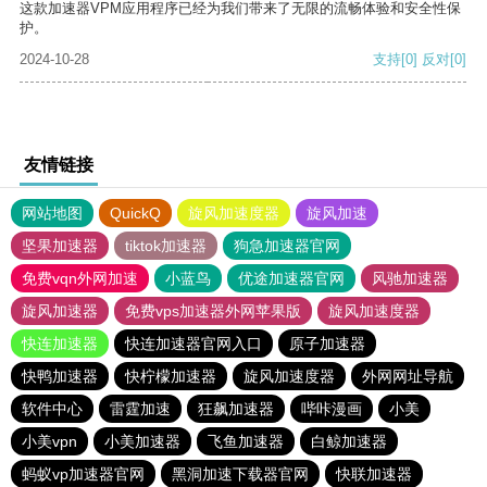
这款加速器VPM应用程序已经为我们带来了无限的流畅体验和安全性保
护。
2024-10-28
支持
[0]
反对
[0]
友情链接
网站地图
QuickQ
旋风加速度器
旋风加速
坚果加速器
tiktok加速器
狗急加速器官网
免费vqn外网加速
小蓝鸟
优途加速器官网
风驰加速器
旋风加速器
免费vps加速器外网苹果版
旋风加速度器
快连加速器
快连加速器官网入口
原子加速器
快鸭加速器
快柠檬加速器
旋风加速度器
外网网址导航
软件中心
雷霆加速
狂飙加速器
哔咔漫画
小美
小美vpn
小美加速器
飞鱼加速器
白鲸加速器
蚂蚁vp加速器官网
黑洞加速下载器官网
快联加速器