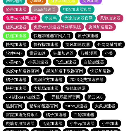
网站地图
QuickQ
旋风加速度器
旋风加速
坚果加速器
tiktok加速器
狗急加速器官网
免费vqn外网加速
小蓝鸟
优途加速器官网
风驰加速器
旋风加速器
免费vps加速器外网苹果版
旋风加速度器
快连加速器
快连加速器官网入口
原子加速器
快鸭加速器
快柠檬加速器
旋风加速度器
外网网址导航
软件中心
雷霆加速
狂飙加速器
哔咔漫画
小美
小美vpn
小美加速器
飞鱼加速器
白鲸加速器
蚂蚁vp加速器官网
黑洞加速下载器官网
快联加速器
橘子加速器
黑洞官方加速器
2023免费加速神器
快橙加速器
大机场加速器
快鸭加速器
小猫咪ciash加速器
一元机场最新官网
优云666
黑洞官网
猎豹加速器官网
turbo加速器
大象加速器
雷霆加速免费永久
橘子加速器
白鲸加速器
爬墙专用加速器
飞兔加速器
小牛vp加速器
小牛加速