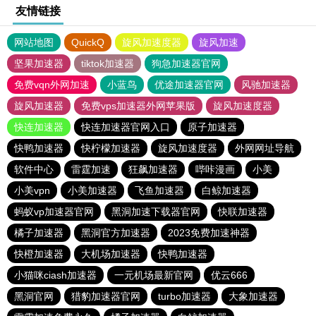
友情链接
网站地图
QuickQ
旋风加速度器
旋风加速
坚果加速器
tiktok加速器
狗急加速器官网
免费vqn外网加速
小蓝鸟
优途加速器官网
风驰加速器
旋风加速器
免费vps加速器外网苹果版
旋风加速度器
快连加速器
快连加速器官网入口
原子加速器
快鸭加速器
快柠檬加速器
旋风加速度器
外网网址导航
软件中心
雷霆加速
狂飙加速器
哔咔漫画
小美
小美vpn
小美加速器
飞鱼加速器
白鲸加速器
蚂蚁vp加速器官网
黑洞加速下载器官网
快联加速器
橘子加速器
黑洞官方加速器
2023免费加速神器
快橙加速器
大机场加速器
快鸭加速器
小猫咪ciash加速器
一元机场最新官网
优云666
黑洞官网
猎豹加速器官网
turbo加速器
大象加速器