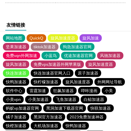
友情链接
网站地图
QuickQ
旋风加速度器
旋风加速
坚果加速器
tiktok加速器
狗急加速器官网
免费vqn外网加速
小蓝鸟
优途加速器官网
风驰加速器
旋风加速器
免费vps加速器外网苹果版
旋风加速度器
快连加速器
快连加速器官网入口
原子加速器
快鸭加速器
快柠檬加速器
旋风加速度器
外网网址导航
软件中心
雷霆加速
狂飙加速器
哔咔漫画
小美
小美vpn
小美加速器
飞鱼加速器
白鲸加速器
蚂蚁vp加速器官网
黑洞加速下载器官网
快联加速器
橘子加速器
黑洞官方加速器
2023免费加速神器
快橙加速器
大机场加速器
快鸭加速器