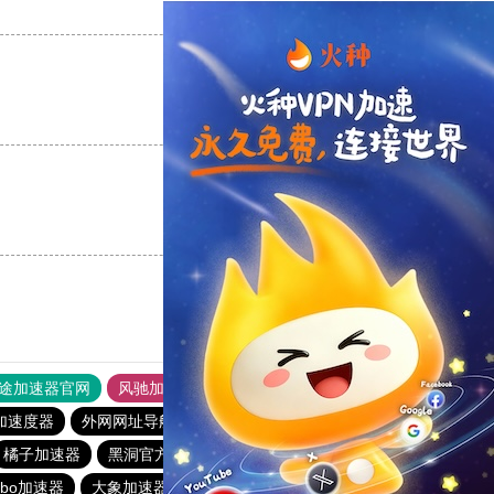
支持
[0]
反对
[0]
支持
[0]
反对
[0]
支持
[0]
反对
[0]
途加速器官网
风驰加速器
旋风加速器
加速度器
外网网址导航
软件中心
雷霆加速
狂飙加速器
橘子加速器
黑洞官方加速器
2023免费加速神器
urbo加速器
大象加速器
雷霆加速免费永久
橘子加速器