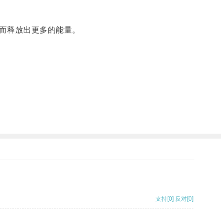
而释放出更多的能量。
支持
[0]
反对
[0]