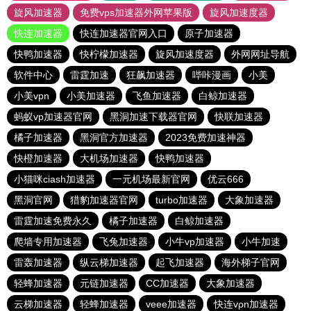
旋风加速器
免费vps加速器外网苹果版
旋风加速度器
快连加速器
快连加速器官网入口
原子加速器
快鸭加速器
快柠檬加速器
旋风加速度器
外网网址导航
软件中心
雷霆加速
狂飙加速器
哔咔漫画
小美
小美vpn
小美加速器
飞鱼加速器
白鲸加速器
蚂蚁vp加速器官网
黑洞加速下载器官网
快联加速器
橘子加速器
黑洞官方加速器
2023免费加速神器
快橙加速器
大机场加速器
快鸭加速器
小猫咪ciash加速器
一元机场最新官网
优云666
黑洞官网
猎豹加速器官网
turbo加速器
大象加速器
雷霆加速免费永久
橘子加速器
白鲸加速器
爬墙专用加速器
飞兔加速器
小牛vp加速器
小牛加速
雷轰加速器
纵云梯加速器
起飞加速器
海外梯子官网
轻蜂加速器
元链加速器
CC加速器
大象加速器
云梯加速器
轻蜂加速器
veee加速器
快连vρn加速器