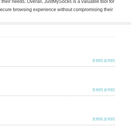
s their needs. Overall, JustMySocks is a valuable tool for
d secure browsing experience without compromising their
支持
[0]
反对
[0]
支持
[0]
反对
[0]
支持
[0]
反对
[0]