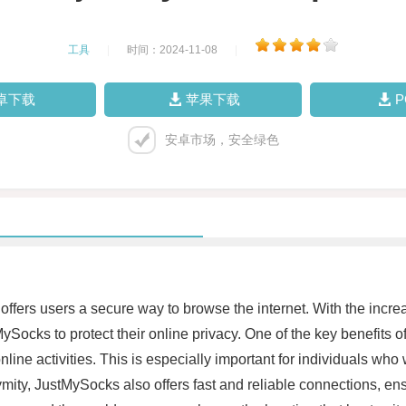
工具
|
时间：2024-11-08
|
卓下载
苹果下载
安卓市场，安全绿色
offers users a secure way to browse the internet. With the increa
ySocks to protect their online privacy. One of the key benefits of
ir online activities. This is especially important for individuals w
nymity, JustMySocks also offers fast and reliable connections, en