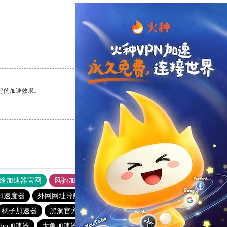
支持
[0]
反对
[0]
支持
[0]
反对
[0]
好的加速效果。
支持
[0]
反对
[0]
途加速器官网
风驰加速器
旋风加速器
加速度器
外网网址导航
软件中心
雷霆加速
狂飙加速器
橘子加速器
黑洞官方加速器
2023免费加速神器
urbo加速器
大象加速器
雷霆加速免费永久
橘子加速器