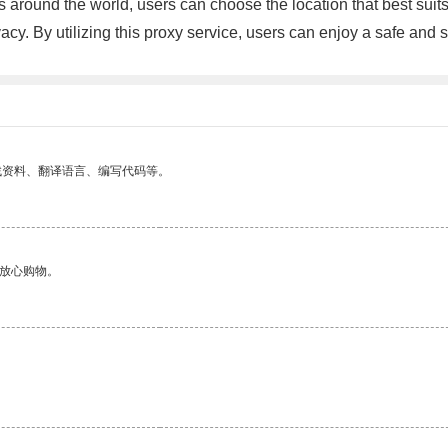
es around the world, users can choose the location that best suit
vacy. By utilizing this proxy service, users can enjoy a safe an
找资料、翻译语言、编写代码等。
够放心购物。