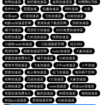
快鸭加速器
快柠檬加速器
旋风加速度器
外网网址导航
软件中心
雷霆加速
狂飙加速器
哔咔漫画
小美
小美vpn
小美加速器
飞鱼加速器
白鲸加速器
蚂蚁vp加速器官网
黑洞加速下载器官网
快联加速器
橘子加速器
黑洞官方加速器
2023免费加速神器
快橙加速器
大机场加速器
快鸭加速器
小猫咪ciash加速器
一元机场最新官网
优云666
黑洞官网
猎豹加速器官网
turbo加速器
大象加速器
雷霆加速免费永久
橘子加速器
白鲸加速器
爬墙专用加速器
飞兔加速器
小牛vp加速器
小牛加速
雷轰加速器
纵云梯加速器
起飞加速器
海外梯子官网
轻蜂加速器
元链加速器
CC加速器
大象加速器
云梯加速器
轻蜂加速器
veee加速器
快连vρn加速器
雷霆加速免费永久
极风加速器
快橙加速器
海鸥加速器
快连pvn加速器
黑洞加速官网
白鲸加速器