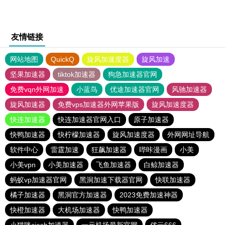
友情链接
网站地图
QuickQ
旋风加速度器
旋风加速
坚果加速器
tiktok加速器
狗急加速器官网
免费vqn外网加速
小蓝鸟
优途加速器官网
风驰加速器
旋风加速器
免费vps加速器外网苹果版
旋风加速度器
快连加速器
快连加速器官网入口
原子加速器
快鸭加速器
快柠檬加速器
旋风加速度器
外网网址导航
软件中心
雷霆加速
狂飙加速器
哔咔漫画
小美
小美vpn
小美加速器
飞鱼加速器
白鲸加速器
蚂蚁vp加速器官网
黑洞加速下载器官网
快联加速器
橘子加速器
黑洞官方加速器
2023免费加速神器
快橙加速器
大机场加速器
快鸭加速器