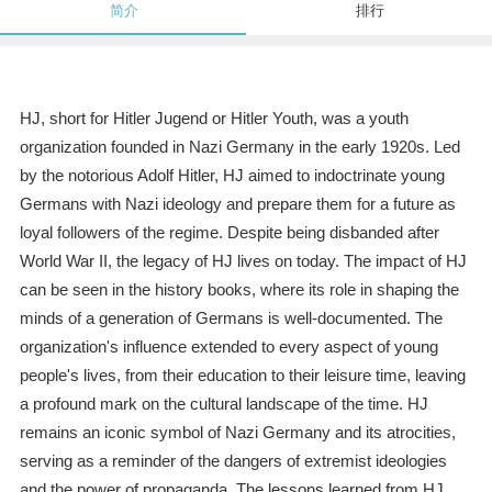
简介
排行
HJ, short for Hitler Jugend or Hitler Youth, was a youth
organization founded in Nazi Germany in the early 1920s. Led
by the notorious Adolf Hitler, HJ aimed to indoctrinate young
Germans with Nazi ideology and prepare them for a future as
loyal followers of the regime. Despite being disbanded after
World War II, the legacy of HJ lives on today. The impact of HJ
can be seen in the history books, where its role in shaping the
minds of a generation of Germans is well-documented. The
organization's influence extended to every aspect of young
people's lives, from their education to their leisure time, leaving
a profound mark on the cultural landscape of the time. HJ
remains an iconic symbol of Nazi Germany and its atrocities,
serving as a reminder of the dangers of extremist ideologies
and the power of propaganda. The lessons learned from HJ