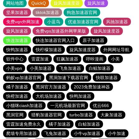
网站地图
QuickQ
旋风加速度器
旋风加速
坚果加速器
tiktok加速器
狗急加速器官网
免费vqn外网加速
小蓝鸟
优途加速器官网
风驰加速器
旋风加速器
免费vps加速器外网苹果版
旋风加速度器
快连加速器
快连加速器官网入口
原子加速器
快鸭加速器
快柠檬加速器
旋风加速度器
外网网址导航
软件中心
雷霆加速
狂飙加速器
哔咔漫画
小美
小美vpn
小美加速器
飞鱼加速器
白鲸加速器
蚂蚁vp加速器官网
黑洞加速下载器官网
快联加速器
橘子加速器
黑洞官方加速器
2023免费加速神器
快橙加速器
大机场加速器
快鸭加速器
小猫咪ciash加速器
一元机场最新官网
优云666
黑洞官网
猎豹加速器官网
turbo加速器
大象加速器
雷霆加速免费永久
橘子加速器
白鲸加速器
爬墙专用加速器
飞兔加速器
小牛vp加速器
小牛加速