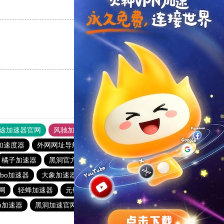
支持
[0]
反对
[0]
支持
[0]
反对
[0]
途加速器官网
风驰加速器
旋风加速器
加速度器
外网网址导航
软件中心
雷霆加速
狂飙加速器
橘子加速器
黑洞官方加速器
2023免费加速神器
urbo加速器
大象加速器
雷霆加速免费永久
橘子加速器
网
轻蜂加速器
元链加速器
CC加速器
大象加速器
n加速器
黑洞加速官网
白鲸加速器
十大免费网络加速神器