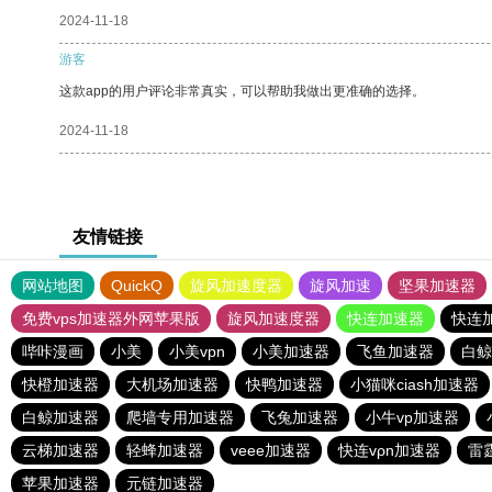
2024-11-18
游客
这款app的用户评论非常真实，可以帮助我做出更准确的选择。
2024-11-18
友情链接
网站地图
QuickQ
旋风加速度器
旋风加速
坚果加速器
免费vps加速器外网苹果版
旋风加速度器
快连加速器
快连
哔咔漫画
小美
小美vpn
小美加速器
飞鱼加速器
白鲸
快橙加速器
大机场加速器
快鸭加速器
小猫咪ciash加速器
白鲸加速器
爬墙专用加速器
飞兔加速器
小牛vp加速器
云梯加速器
轻蜂加速器
veee加速器
快连vρn加速器
雷
苹果加速器
元链加速器