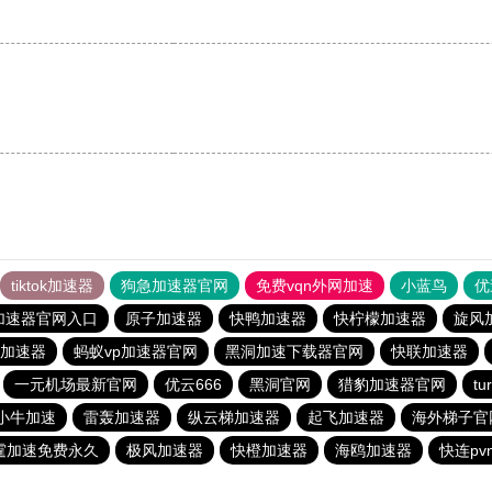
tiktok加速器
狗急加速器官网
免费vqn外网加速
小蓝鸟
优
加速器官网入口
原子加速器
快鸭加速器
快柠檬加速器
旋风
加速器
蚂蚁vp加速器官网
黑洞加速下载器官网
快联加速器
一元机场最新官网
优云666
黑洞官网
猎豹加速器官网
t
小牛加速
雷轰加速器
纵云梯加速器
起飞加速器
海外梯子官
霆加速免费永久
极风加速器
快橙加速器
海鸥加速器
快连pv