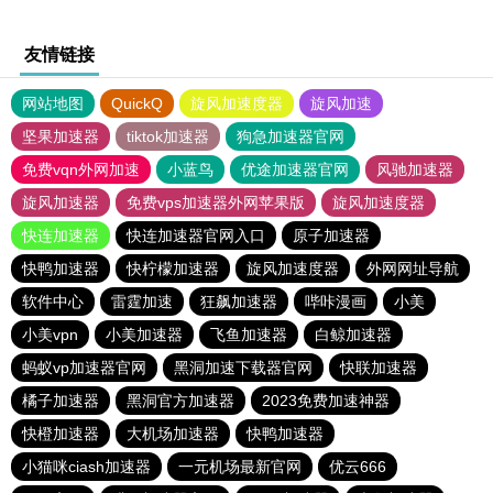
友情链接
网站地图
QuickQ
旋风加速度器
旋风加速
坚果加速器
tiktok加速器
狗急加速器官网
免费vqn外网加速
小蓝鸟
优途加速器官网
风驰加速器
旋风加速器
免费vps加速器外网苹果版
旋风加速度器
快连加速器
快连加速器官网入口
原子加速器
快鸭加速器
快柠檬加速器
旋风加速度器
外网网址导航
软件中心
雷霆加速
狂飙加速器
哔咔漫画
小美
小美vpn
小美加速器
飞鱼加速器
白鲸加速器
蚂蚁vp加速器官网
黑洞加速下载器官网
快联加速器
橘子加速器
黑洞官方加速器
2023免费加速神器
快橙加速器
大机场加速器
快鸭加速器
小猫咪ciash加速器
一元机场最新官网
优云666