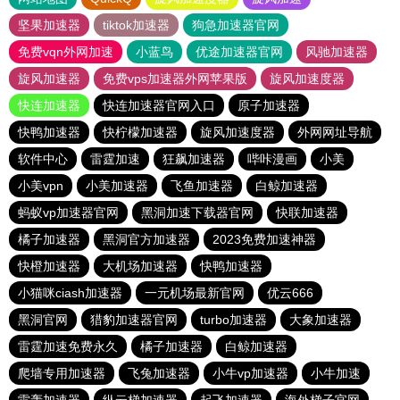
坚果加速器
tiktok加速器
狗急加速器官网
免费vqn外网加速
小蓝鸟
优途加速器官网
风驰加速器
旋风加速器
免费vps加速器外网苹果版
旋风加速度器
快连加速器
快连加速器官网入口
原子加速器
快鸭加速器
快柠檬加速器
旋风加速度器
外网网址导航
软件中心
雷霆加速
狂飙加速器
哔咔漫画
小美
小美vpn
小美加速器
飞鱼加速器
白鲸加速器
蚂蚁vp加速器官网
黑洞加速下载器官网
快联加速器
橘子加速器
黑洞官方加速器
2023免费加速神器
快橙加速器
大机场加速器
快鸭加速器
小猫咪ciash加速器
一元机场最新官网
优云666
黑洞官网
猎豹加速器官网
turbo加速器
大象加速器
雷霆加速免费永久
橘子加速器
白鲸加速器
爬墙专用加速器
飞兔加速器
小牛vp加速器
小牛加速