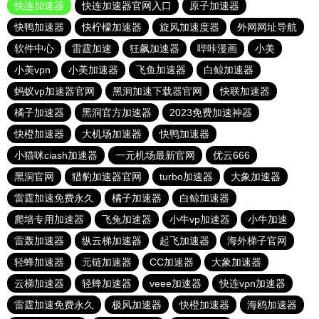
快连加速器
快连加速器官网入口
原子加速器
快鸭加速器
快柠檬加速器
旋风加速度器
外网网址导航
软件中心
雷霆加速
狂飙加速器
哔咔漫画
小美
小美vpn
小美加速器
飞鱼加速器
白鲸加速器
蚂蚁vp加速器官网
黑洞加速下载器官网
快联加速器
橘子加速器
黑洞官方加速器
2023免费加速神器
快橙加速器
大机场加速器
快鸭加速器
小猫咪ciash加速器
一元机场最新官网
优云666
黑洞官网
猎豹加速器官网
turbo加速器
大象加速器
雷霆加速免费永久
橘子加速器
白鲸加速器
爬墙专用加速器
飞兔加速器
小牛vp加速器
小牛加速
雷轰加速器
纵云梯加速器
起飞加速器
海外梯子官网
轻蜂加速器
元链加速器
CC加速器
大象加速器
云梯加速器
轻蜂加速器
veee加速器
快连vρn加速器
雷霆加速免费永久
极风加速器
快橙加速器
海鸥加速器