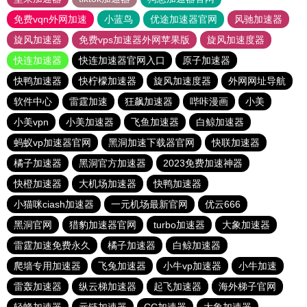
免费vqn外网加速
小蓝鸟
优途加速器官网
风驰加速器
旋风加速器
免费vps加速器外网苹果版
旋风加速度器
快连加速器
快连加速器官网入口
原子加速器
快鸭加速器
快柠檬加速器
旋风加速度器
外网网址导航
软件中心
雷霆加速
狂飙加速器
哔咔漫画
小美
小美vpn
小美加速器
飞鱼加速器
白鲸加速器
蚂蚁vp加速器官网
黑洞加速下载器官网
快联加速器
橘子加速器
黑洞官方加速器
2023免费加速神器
快橙加速器
大机场加速器
快鸭加速器
小猫咪ciash加速器
一元机场最新官网
优云666
黑洞官网
猎豹加速器官网
turbo加速器
大象加速器
雷霆加速免费永久
橘子加速器
白鲸加速器
爬墙专用加速器
飞兔加速器
小牛vp加速器
小牛加速
雷轰加速器
纵云梯加速器
起飞加速器
海外梯子官网