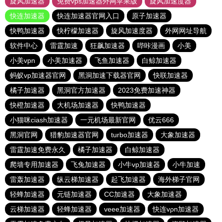
旋风加速器
免费vps加速器外网苹果版
旋风加速度器
快连加速器
快连加速器官网入口
原子加速器
快鸭加速器
快柠檬加速器
旋风加速度器
外网网址导航
软件中心
雷霆加速
狂飙加速器
哔咔漫画
小美
小美vpn
小美加速器
飞鱼加速器
白鲸加速器
蚂蚁vp加速器官网
黑洞加速下载器官网
快联加速器
橘子加速器
黑洞官方加速器
2023免费加速神器
快橙加速器
大机场加速器
快鸭加速器
小猫咪ciash加速器
一元机场最新官网
优云666
黑洞官网
猎豹加速器官网
turbo加速器
大象加速器
雷霆加速免费永久
橘子加速器
白鲸加速器
爬墙专用加速器
飞兔加速器
小牛vp加速器
小牛加速
雷轰加速器
纵云梯加速器
起飞加速器
海外梯子官网
轻蜂加速器
元链加速器
CC加速器
大象加速器
云梯加速器
轻蜂加速器
veee加速器
快连vρn加速器