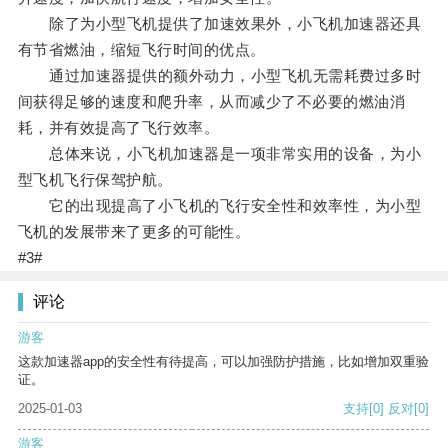
除了为小型飞机提供了加速效果外，小飞机加速器还具
有节省燃油，缩短飞行时间的优点。
通过加速器提供的额外动力，小型飞机无需耗费过多时
间获得足够的速度和爬升率，从而减少了不必要的燃油消
耗，并有效提高了飞行效率。
总体来说，小飞机加速器是一项非常实用的设备，为小
型飞机飞行保驾护航。
它的出现提高了小飞机的飞行安全性和效率性，为小型
飞机的发展带来了更多的可能性。
#3#
评论
游客
这款加速器app的安全性有待提高，可以加强防护措施，比如增加双重验
证。
2025-01-03
支持
[0]
反对
[0]
游客