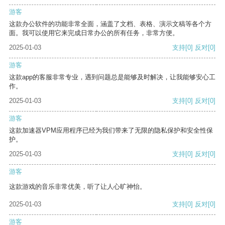
游客
这款办公软件的功能非常全面，涵盖了文档、表格、演示文稿等各个方
面。我可以使用它来完成日常办公的所有任务，非常方便。
2025-01-03
支持
[0]
反对
[0]
游客
这款app的客服非常专业，遇到问题总是能够及时解决，让我能够安心工
作。
2025-01-03
支持
[0]
反对
[0]
游客
这款加速器VPM应用程序已经为我们带来了无限的隐私保护和安全性保
护。
2025-01-03
支持
[0]
反对
[0]
游客
这款游戏的音乐非常优美，听了让人心旷神怡。
2025-01-03
支持
[0]
反对
[0]
游客