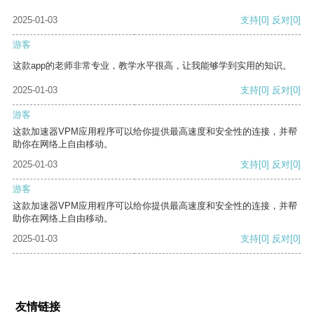
2025-01-03
支持
[0]
反对
[0]
游客
这款app的老师非常专业，教学水平很高，让我能够学到实用的知识。
2025-01-03
支持
[0]
反对
[0]
游客
这款加速器VPM应用程序可以给你提供最高速度和安全性的连接，并帮
助你在网络上自由移动。
2025-01-03
支持
[0]
反对
[0]
游客
这款加速器VPM应用程序可以给你提供最高速度和安全性的连接，并帮
助你在网络上自由移动。
2025-01-03
支持
[0]
反对
[0]
友情链接