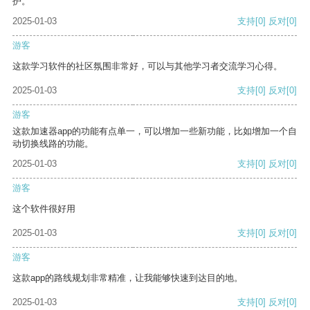
护。
2025-01-03
支持
[0]
反对
[0]
游客
这款学习软件的社区氛围非常好，可以与其他学习者交流学习心得。
2025-01-03
支持
[0]
反对
[0]
游客
这款加速器app的功能有点单一，可以增加一些新功能，比如增加一个自
动切换线路的功能。
2025-01-03
支持
[0]
反对
[0]
游客
这个软件很好用
2025-01-03
支持
[0]
反对
[0]
游客
这款app的路线规划非常精准，让我能够快速到达目的地。
2025-01-03
支持
[0]
反对
[0]