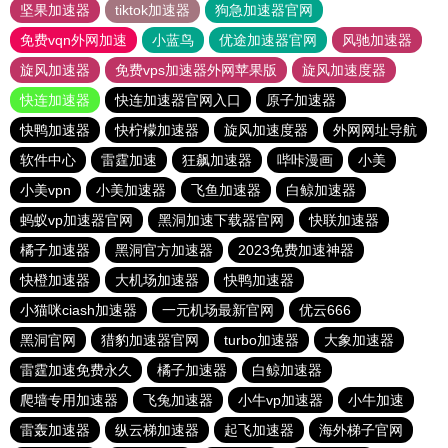
坚果加速器
tiktok加速器
狗急加速器官网
免费vqn外网加速
小蓝鸟
优途加速器官网
风驰加速器
旋风加速器
免费vps加速器外网苹果版
旋风加速度器
快连加速器
快连加速器官网入口
原子加速器
快鸭加速器
快柠檬加速器
旋风加速度器
外网网址导航
软件中心
雷霆加速
狂飙加速器
哔咔漫画
小美
小美vpn
小美加速器
飞鱼加速器
白鲸加速器
蚂蚁vp加速器官网
黑洞加速下载器官网
快联加速器
橘子加速器
黑洞官方加速器
2023免费加速神器
快橙加速器
大机场加速器
快鸭加速器
小猫咪ciash加速器
一元机场最新官网
优云666
黑洞官网
猎豹加速器官网
turbo加速器
大象加速器
雷霆加速免费永久
橘子加速器
白鲸加速器
爬墙专用加速器
飞兔加速器
小牛vp加速器
小牛加速
雷轰加速器
纵云梯加速器
起飞加速器
海外梯子官网