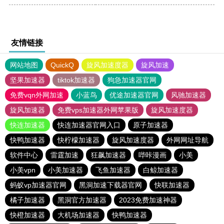
友情链接
网站地图
QuickQ
旋风加速度器
旋风加速
坚果加速器
tiktok加速器
狗急加速器官网
免费vqn外网加速
小蓝鸟
优途加速器官网
风驰加速器
旋风加速器
免费vps加速器外网苹果版
旋风加速度器
快连加速器
快连加速器官网入口
原子加速器
快鸭加速器
快柠檬加速器
旋风加速度器
外网网址导航
软件中心
雷霆加速
狂飙加速器
哔咔漫画
小美
小美vpn
小美加速器
飞鱼加速器
白鲸加速器
蚂蚁vp加速器官网
黑洞加速下载器官网
快联加速器
橘子加速器
黑洞官方加速器
2023免费加速神器
快橙加速器
大机场加速器
快鸭加速器