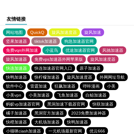
友情链接
网站地图
QuickQ
旋风加速度器
旋风加速
坚果加速器
tiktok加速器
狗急加速器官网
免费vqn外网加速
小蓝鸟
优途加速器官网
风驰加速器
旋风加速器
免费vps加速器外网苹果版
旋风加速度器
快连加速器
快连加速器官网入口
原子加速器
快鸭加速器
快柠檬加速器
旋风加速度器
外网网址导航
软件中心
雷霆加速
狂飙加速器
哔咔漫画
小美
小美vpn
小美加速器
飞鱼加速器
白鲸加速器
蚂蚁vp加速器官网
黑洞加速下载器官网
快联加速器
橘子加速器
黑洞官方加速器
2023免费加速神器
快橙加速器
大机场加速器
快鸭加速器
小猫咪ciash加速器
一元机场最新官网
优云666